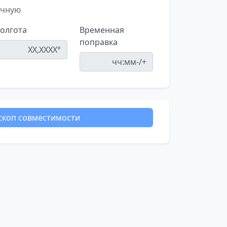
учную
олгота
Временная
поправка
скоп совместимости