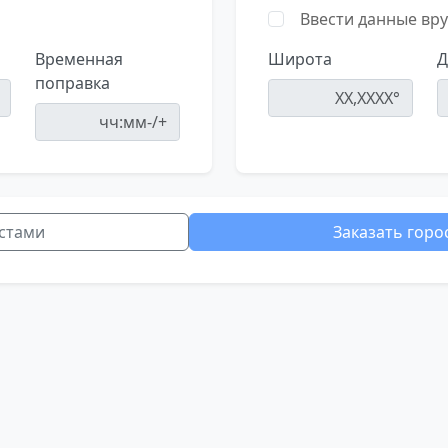
Ввести данные вр
Временная
Широта
Д
поправка
стами
Заказать горо